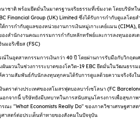
ชาติ พร้อมยึดมั่นในมาตรฐานจริยธรรมที่เข้มงวด โดยบริษัทใน
BC Financial Group (UK) Limited ซึ่งได้รับการกำกับดูแลโด
ยใต้การกำกับดูแลของหน่วยงานการเงินหมู่เกาะเคย์แมน (CIMA), 
ของสำนักงานคณะกรรมการกำกับหลักทรัพย์และการลงทุนออสเตรเลี
มอริเชียส (FSC)
ณ์ในอุตสาหกรรมการเงินกว่า 40 ปี โดยผ่านการรับมือกับวิกฤตเศ
ามผันผวนในช่วงการระบาดของโควิด-19 EBC ยึดมั่นในวัฒนธรรมอง
ห้ความสัมพันธ์กับนักลงทุนทุกคนได้รับการดูแลด้วยความจริงจังในท
เงินตราต่างประเทศของสโมสรฟุตบอลบาร์เซโลนา (FC Barcelona)
 นอกจากนี้ บริษัทยังมีบทบาทในการสนับสนุนโครงการเพื่อสุขภาพ
ธารณะ "What Economists Really Do" ของภาควิชาเศรษฐศาสตร์ มห
าสตร์ต่อประเด็นท้าทายของสังคมในปัจจุบัน