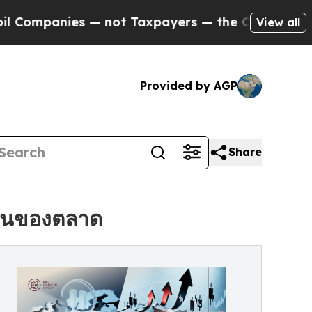
es — not Taxpayers — the Chance to Cash in on P
View all
Provided by AGP
Share
ผวนของตลาด