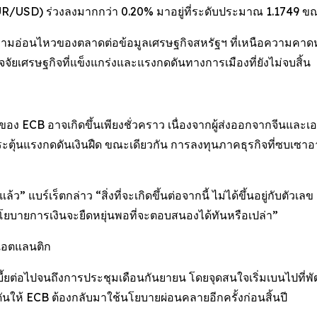
 (EUR/USD) ร่วงลงมากกว่า 0.20% มาอยู่ที่ระดับประมาณ 1.1749 ขณ
ามอ่อนไหวของตลาดต่อข้อมูลเศรษฐกิจสหรัฐฯ ที่เหนือความคาดหมา
จจัยเศรษฐกิจที่แข็งแกร่งและแรงกดดันทางการเมืองที่ยังไม่จบสิ้น
ง ECB อาจเกิดขึ้นเพียงชั่วคราว เนื่องจากผู้ส่งออกจากจีนและเ
จกระตุ้นแรงกดดันเงินฝืด ขณะเดียวกัน การลงทุนภาคธุรกิจที่ซบเซา
 แบร์เร็ตกล่าว “สิ่งที่จะเกิดขึ้นต่อจากนี้ ไม่ได้ขึ้นอยู่กับตัวเลข 
ยบายการเงินจะยืดหยุ่นพอที่จะตอบสนองได้ทันหรือเปล่า”
แอตแลนติก
้ยต่อไปจนถึงการประชุมเดือนกันยายน โดยจุดสนใจเริ่มเบนไปที่
ให้ ECB ต้องกลับมาใช้นโยบายผ่อนคลายอีกครั้งก่อนสิ้นปี