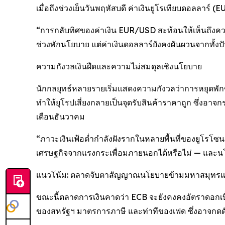
เมื่อถึงช่วงเย็นวันพฤหัสบดี ค่าเงินยูโรเทียบดอลลาร์
“การกลับทิศของค่าเงิน EUR/USD สะท้อนให้เห็นถึงคว
ช่วงพักนโยบาย แต่ค่าเงินดอลลาร์ยังคงผันผวนจากทั้งปั
ความกังวลเงินฝืดและความไม่สมดุลเชิงนโยบาย
นักกลยุทธ์หลายรายเริ่มแสดงความกังวลว่าการหยุดพักขอ
ทำให้ยุโรปเสี่ยงกลายเป็นจุดรับสินค้าราคาถูก ซึ่งอา
เดือนธันวาคม
“ภาวะเงินเฟ้อต่ำกำลังฝังรากในหลายพื้นที่ของยูโรโซนแล้ว”
เศรษฐกิจจากแรงกระเพื่อมภายนอกได้หรือไม่ — และนโ
แนวโน้ม: ตลาดจับตาสัญญาณนโยบายข้ามมหาสมุทร
ขณะนี้ตลาดการเงินคาดว่า ECB จะยังคงคงอัตราดอกเบี
ของสหรัฐฯ มาตรการภาษี และท่าทีของเฟด ซึ่งอาจกดดัน