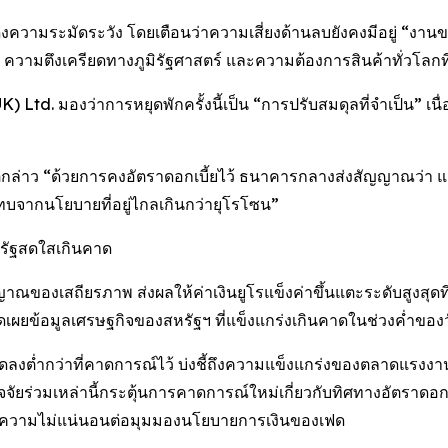
วามระมัดระวัง โดยเตือนว่าความเสี่ยงด้านลบยังคงมีอยู่ “งานของ
 ความตึงเครียดทางภูมิรัฐศาสตร์ และความต้องการสินค้าทั่วโลกท
UK) Ltd. มองว่าการหยุดพักครั้งนี้เป็น “การปรับสมดุลที่จำเป็น
ล่าว “ด้วยการคงอัตราดอกเบี้ยไว้ ธนาคารกลางส่งสัญญาณว่า แม้วิก
ทบจากนโยบายที่อยู่ไกลเกินกว่ายุโรโซน”
หรัฐสดใสเกินคาด
องเสถียรภาพ ส่งผลให้ค่าเงินยูโรแข็งค่าขึ้นแตะระดับสูงสุดที
ปิดเผยข้อมูลเศรษฐกิจของสหรัฐฯ ที่แข็งแกร่งเกินคาดในช่วงค่ำของว
ดลงต่ำกว่าที่คาดการณ์ไว้ บ่งชี้ถึงความแข็งแกร่งของตลาดแรงง
ัจจัยร่วมเหล่านี้กระตุ้นการคาดการณ์ใหม่เกี่ยวกับทิศทางอัตราดอ
พิ่มความไม่แน่นอนต่อมุมมองนโยบายการเงินของเฟด