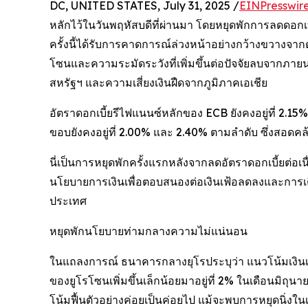
DC, UNITED STATES, July 31, 2025 /
EINPresswir
หลักไว้ในวันพฤหัสบดีที่ผ่านมา โดยหยุดพักการลดดอกเบี้ย
ครั้งนี้ได้รับการคาดการณ์ล่วงหน้าอย่างกว้างขวางจาก
โซนและความระมัดระวังที่เพิ่มขึ้นต่อปัจจัยลบจากภา
สหรัฐฯ และความเสี่ยงเงินฝืดจากภูมิภาคเอเชีย
อัตราดอกเบี้ยรีไฟแนนซ์หลักของ ECB ยังคงอยู่ที่ 2.15%
ขอบยังคงอยู่ที่ 2.00% และ 2.40% ตามลำดับ ซึ่งสอ
นี่เป็นการหยุดพักครั้งแรกหลังจากลดอัตราดอกเบี้ยต่อเนื
นโยบายการเงินเพื่อตอบสนองต่อเงินเฟ้อลดลงและการเ
ประเทศ
หยุดพักนโยบายท่ามกลางความไม่แน่นอน
ในแถลงการณ์ ธนาคารกลางยุโรประบุว่า แนวโน้มเงินเฟ
ของยูโรโซนเพิ่มขึ้นเล็กน้อยมาอยู่ที่ 2% ในเดือนม
โน้มฟื้นตัวอย่างค่อยเป็นค่อยไป แม้จะพบการหยุดนิ่งใน