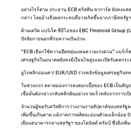
อย่างไรก็ตาม ประธาน ECB คริสติน ลาการ์ด ยังคงแสดงค
กล่าว โดยอ้างถึงผลกระทบที่อาจเกิดขึ้นจากภาษีสหรัฐฯ
ด้านเดวิด แบร์เร็ต ซีอีโอของ EBC Financial Group (
ปัจจัยภายนอกที่ก่อความปั่นป่วน
“ECB เลือกใช้ความยืดหยุ่นแทนความเร่งด่วน” แบร์เร็ตก
เศรษฐกิจในอนาคตยังคงมีเงื่อนไขสูงและเปิดรับผลกระ
ยูโรพลิกอ่อนค่า! EUR/USD ร่วงหลังข้อมูลเศรษฐกิจส
ในช่วงแรก ตลาดมองการคงดอกเบี้ยของ ECB เป็นสัญญาณข
เชื่อมั่นดังกล่าวกลับพลิกผันอย่างรวดเร็วหลังจากการเ
จำนวนผู้ขอรับสวัสดิการว่างงานรายสัปดาห์ของสหรัฐล
เพิ่มขึ้นเกินคาด แม้ภาคการผลิตจะอ่อนตัวลงเล็กน้อย ป
เยือนธนาคารกลางสหรัฐฯ ของโดนัลด์ ทรัมป์ ซึ่งยิ่งเ