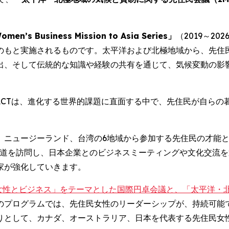
men’s Business Mission to Asia Series」
（2019～20
のもと実施されるものです。太平洋および北極地域から、先住
出、そして伝統的な知識や経験の共有を通じて、気候変動の影
ACTは、進化する世界的課題に直面する中で、先住民が自ら
、ニュージーランド、台湾の6地域から参加する先住民の才能と
北海道を訪問し、日本企業とのビジネスミーティングや文化交流
家が強化していきます。
女性とビジネス」をテーマとした国際円卓会議と、「太平洋・
のプログラムでは、先住民女性のリーダーシップが、持続可能
りとして、カナダ、オーストラリア、日本を代表する先住民女