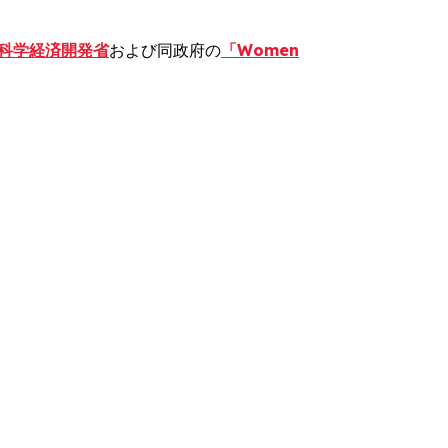
・科学経済開発省
および同政府の
「Women