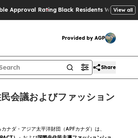
proval Rating
Black Residents Warned of Abusive
View all
Provided by AGP
Share
住民会議およびファッション
機関であるカナダ・アジア太平洋財団（APFカナダ）は、
ACT）」
および
国際先住民主導ファッションショ