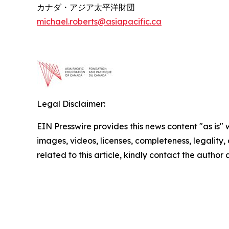
カナダ・アジア太平洋財団
michael.roberts@asiapacific.ca
Legal Disclaimer:
EIN Presswire provides this news content "as is" 
images, videos, licenses, completeness, legality, o
related to this article, kindly contact the author